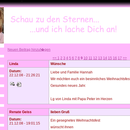
Neuen Beitrag hinzuf�gen
<<
1
2
3
4
5
6
7
8
9
10
11
12
13
14
15
16
17
>>
Linda
Wünsche
Datum:
Liebe und Familie Hannah
22.12.08 - 21:26:21
Wir möchten euch ein besinnliches Weihnachtsfe
Gesundes neues Jahr.
Lg von Linda mit Papa Peter im Herzen
Renate Geiss
lieben Gruß
Datum:
Ein gesegnetes Weihnachtsfest
21.12.08 - 19:01:15
wünscht ihnen