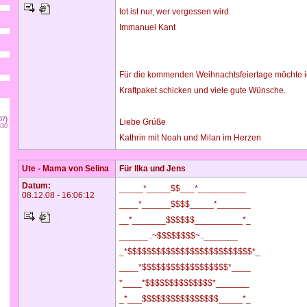
tot ist nur, wer vergessen wird.
Immanuel Kant
Für die kommenden Weihnachtsfeiertage möchte ich
Kraftpaket schicken und viele gute Wünsche.
07)
Liebe Grüße
830
Kathrin mit Noah und Milan im Herzen
Ute - Mama von Selina
Für Ilka und Jens
Datum:
_____*_____$$___*__________
08.12.08 - 16:06:12
____*______$$$$_____*_______
__*_______$$$$$$__________*_
______..~$$$$$$$$~.._______
_*$$$$$$$$$$$$$$$$$$$$$$$$$$*_
____*$$$$$$$$$$$$$$$$$$*____
*____*$$$$$$$$$$$$$$*_______
_*___$$$$$$$$$$$$$$$$_____*_