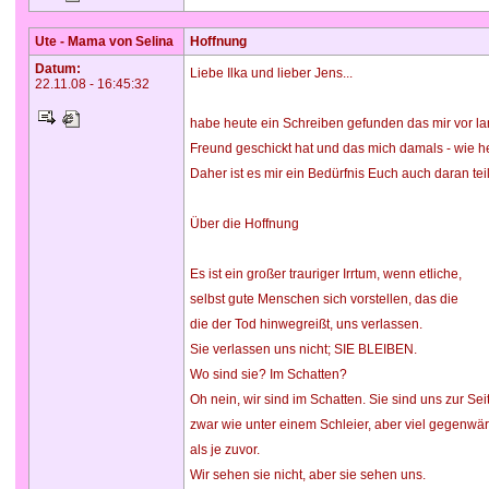
Ute - Mama von Selina
Hoffnung
Datum:
Liebe Ilka und lieber Jens...
22.11.08 - 16:45:32
habe heute ein Schreiben gefunden das mir vor lan
Freund geschickt hat und das mich damals - wie heu
Daher ist es mir ein Bedürfnis Euch auch daran te
Über die Hoffnung
Es ist ein großer trauriger Irrtum, wenn etliche,
selbst gute Menschen sich vorstellen, das die
die der Tod hinwegreißt, uns verlassen.
Sie verlassen uns nicht; SIE BLEIBEN.
Wo sind sie? Im Schatten?
Oh nein, wir sind im Schatten. Sie sind uns zur Sei
zwar wie unter einem Schleier, aber viel gegenwär
als je zuvor.
Wir sehen sie nicht, aber sie sehen uns.