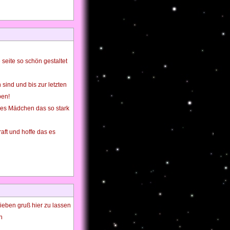
 seite so schön gestaltet
 sind und bis zur letzten
ben!
lines Mädchen das so stark
raft und hoffe das es
lieben gruß hier zu lassen
n