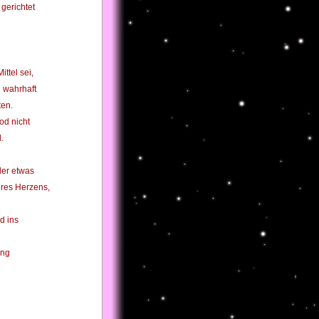
 gerichtet
ttel sei,
e wahrhaft
ten.
od nicht
.
der etwas
ihres Herzens,
d ins
ang