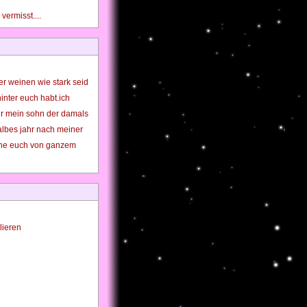
ermisst....
er weinen wie stark seid
inter euch habt.ich
nur mein sohn der damals
halbes jahr nach meiner
che euch von ganzem
lieren