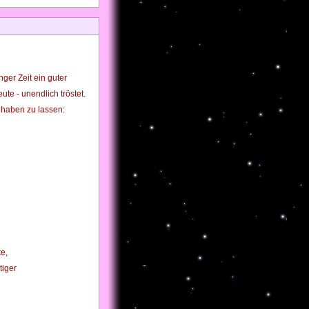
ger Zeit ein guter
te - unendlich tröstet.
ilhaben zu lassen:
te,
tiger