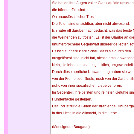
Sie halten ihre Augen voller Glanz auf die unseren
die tränenerfüllt sind.
Oh unauslöschlicher Trost!
Die Toten sind unsichtbar, aber nicht abwesend.
Ich habe oft darüber nachgedacht, was das beste Mi
die Weinenden zu trösten. Es ist der Glaube an di
ununterbrochene Gegenwart unserer geliebten To
Es ist die innere klare Schau, dass sie durch den T
ausgelöscht sind, nicht fort, nicht einmal abwesend
Nein, sie leben uns nahe, glücklich, umgewandelt.
Durch diese herrliche Umwandlung haben sie we
von der Freiheit der Seele, noch von der Zartheit 
nohc von ihrer spezifischen Liebe verloren.
Im Gegenteil: Ihre tiefsten und reinsten Gefühle sin
Hundertfache gesteigert.
Der Tod ist für die Guten der strahlende Hinüberg
in das Licht; in die Allmacht, in die Liebe........
(Monsignore Bougaud)