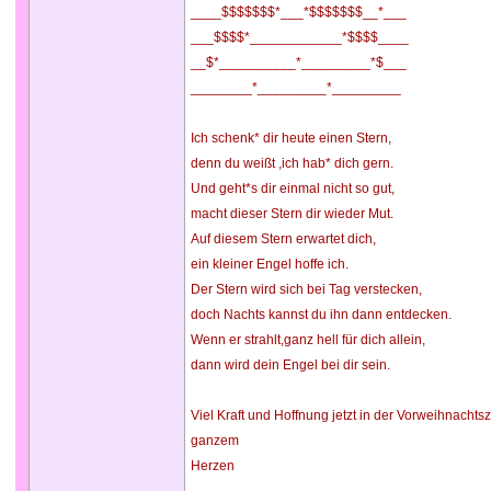
____$$$$$$$*___*$$$$$$$__*___
___$$$$*____________*$$$$____
__$*__________*_________*$___
________*_________*_________
Ich schenk* dir heute einen Stern,
denn du weißt ,ich hab* dich gern.
Und geht*s dir einmal nicht so gut,
macht dieser Stern dir wieder Mut.
Auf diesem Stern erwartet dich,
ein kleiner Engel hoffe ich.
Der Stern wird sich bei Tag verstecken,
doch Nachts kannst du ihn dann entdecken.
Wenn er strahlt,ganz hell für dich allein,
dann wird dein Engel bei dir sein.
Viel Kraft und Hoffnung jetzt in der Vorweihnachts
ganzem
Herzen