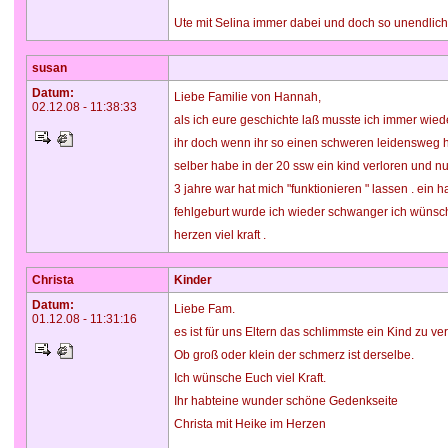
Ute mit Selina immer dabei und doch so unendlich v
susan
Datum:
Liebe Familie von Hannah,
02.12.08 - 11:38:33
als ich eure geschichte laß musste ich immer wied
ihr doch wenn ihr so einen schweren leidensweg h
selber habe in der 20 ssw ein kind verloren und 
3 jahre war hat mich "funktionieren " lassen . ein 
fehlgeburt wurde ich wieder schwanger ich wüns
herzen viel kraft .
Christa
Kinder
Datum:
Liebe Fam.
01.12.08 - 11:31:16
es ist für uns Eltern das schlimmste ein Kind zu ver
Ob groß oder klein der schmerz ist derselbe.
Ich wünsche Euch viel Kraft.
Ihr habteine wunder schöne Gedenkseite
Christa mit Heike im Herzen