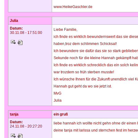
www.HeikeGaschler.de
Julia
Datum:
Liebe Familie,
30.11.08 - 17:51:00
ich finde es wirklich bewundernswert das sie diese
haben,troz dem schlimmen Schicksal!
Ich bewundere sie dafür das sie so stark geblieben
Sekunde noch für die kleine Hannah gekämpft ha
Ich finde es wirklich schrecklich das ein solch ke
war trozdem so früh sterben musste!
Ich wünsche Ihnen für die Zukunft unendlich viel K
Hannah gut geht da wo sie jetzt ist.
MvG
Julia
tanja
ein gruß
Datum:
liebe hannah ich wollte nicht gehn ohne dir einen 
24.11.08 - 20:27:20
deine tanja mit larissa und sternchen fest im herze