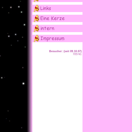
Besucher: (seit 09.10.07)
705741