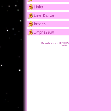
Besucher: (seit 09.10.07)
705761