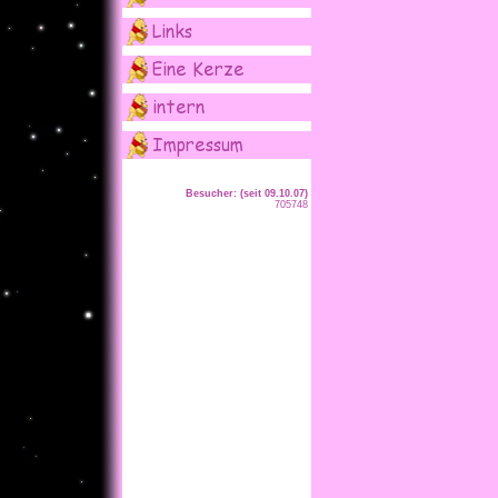
Besucher: (seit 09.10.07)
705748