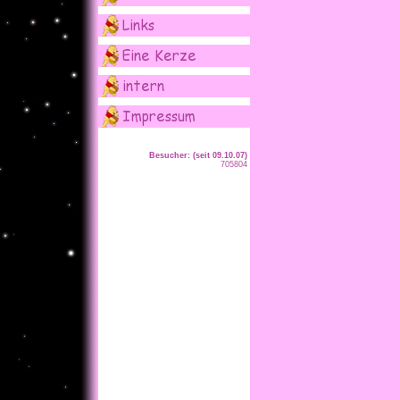
Besucher: (seit 09.10.07)
705804