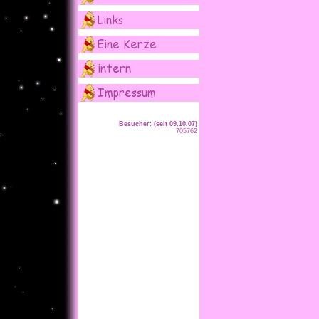
Besucher: (seit 09.10.07)
705762