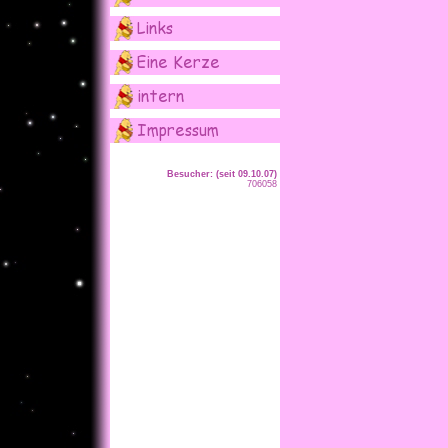
Besucher: (seit 09.10.07)
706058