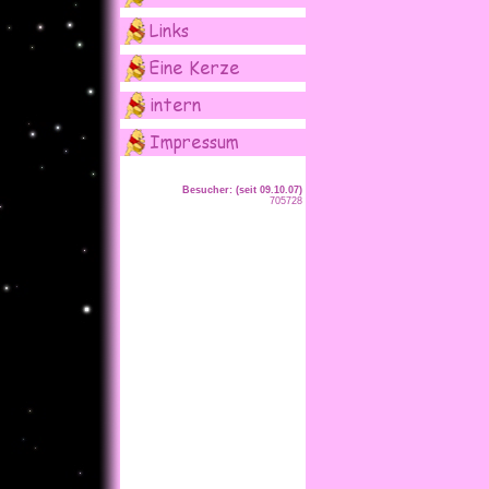
Besucher: (seit 09.10.07)
705728