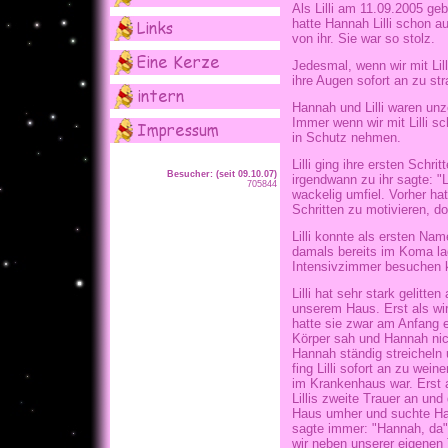
Als Lilli am 11.09.2005 ge
hatte Hannah Lilli schon 
von ihr. Sie war so stolz.
Jedesmal, wenn wir mit Li
ihre Augen sofort an zu stra
Hannah und Lilli waren unze
Immer wenn wir mit Lilli sc
in Schutz nehmen.
Lilli ging ihre ersten Schr
Besucher: (seit 09.10.07)
irgendwann zu ihr sagte: "Li
705844
wackelig umfiel. Vorher hat
Schritten zu motivieren, d
Lilli konnte als ersten Na
damals bereits im Koma lag
Intensivzimmer besuchen 
Lilli hat sehr stark gelit
unserem Haus. Erst als wir
hatte sie zwar am Anfang 
Körper sah und Hannah nicht
Hannah ständig streicheln
fing Lilli sofort an zu wei
im Krankenhaus war. Erst 
Lillis zweite Trauer an und
Haus umher und suchte Hann
sagte immer: "Hannah, da".
wir neben unserer eigenen