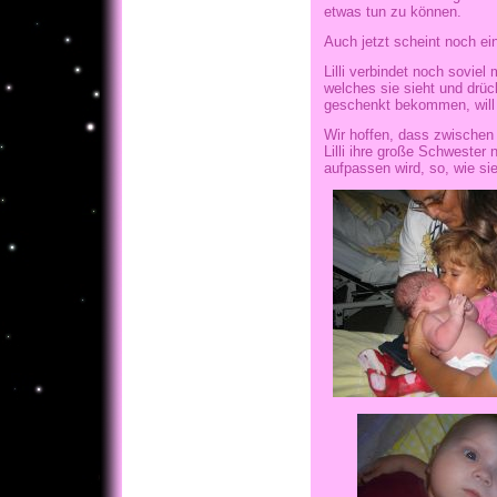
etwas tun zu können.
Auch jetzt scheint noch e
Lilli verbindet noch soviel
welches sie sieht und drüc
geschenkt bekommen, will L
Wir hoffen, dass zwischen
Lilli ihre große Schwester
aufpassen wird, so, wie s