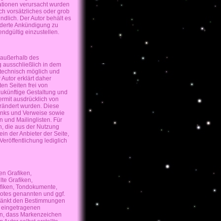
mationen verursacht wurden
ch vorsätzliches oder grob
ndlich. Der Autor behält es
nderte Ankündigung zu
ndgültig einzustellen.
e außerhalb des
g ausschließlich in dem
m technisch möglich und
 Autor erklärt daher
en Seiten frei von
 zukünftige Gestaltung und
iermit ausdrücklich von
verändert wurden. Diese
Links und Verweise sowie
 und Mailinglisten. Für
n, die aus der Nutzung
in der Anbieter der Seite,
Veröffentlichung lediglich
en Grafiken,
te Grafiken,
afiken, Tondokumente,
botes genannten und ggf.
hränkt den Bestimmungen
n eingetragenen
hen, dass Markenzeichen