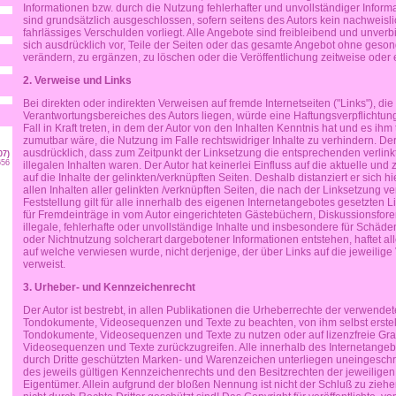
Informationen bzw. durch die Nutzung fehlerhafter und unvollständiger Infor
sind grundsätzlich ausgeschlossen, sofern seitens des Autors kein nachweisli
fahrlässiges Verschulden vorliegt. Alle Angebote sind freibleibend und unverbi
sich ausdrücklich vor, Teile der Seiten oder das gesamte Angebot ohne geso
verändern, zu ergänzen, zu löschen oder die Veröffentlichung zeitweise oder e
2. Verweise und Links
Bei direkten oder indirekten Verweisen auf fremde Internetseiten ("Links"), di
Verantwortungsbereiches des Autors liegen, würde eine Haftungsverpflichtun
Fall in Kraft treten, in dem der Autor von den Inhalten Kenntnis hat und es ih
zumutbar wäre, die Nutzung im Falle rechtswidriger Inhalte zu verhindern. Der
ausdrücklich, dass zum Zeitpunkt der Linksetzung die entsprechenden verlinkt
07)
656
illegalen Inhalten waren. Der Autor hat keinerlei Einfluss auf die aktuelle und
auf die Inhalte der gelinkten/verknüpften Seiten. Deshalb distanziert er sich h
allen Inhalten aller gelinkten /verknüpften Seiten, die nach der Linksetzung 
Feststellung gilt für alle innerhalb des eigenen Internetangebotes gesetzten 
für Fremdeinträge in vom Autor eingerichteten Gästebüchern, Diskussionsforen
illegale, fehlerhafte oder unvollständige Inhalte und insbesondere für Schäde
oder Nichtnutzung solcherart dargebotener Informationen entstehen, haftet alle
auf welche verwiesen wurde, nicht derjenige, der über Links auf die jeweilige 
verweist.
3. Urheber- und Kennzeichenrecht
Der Autor ist bestrebt, in allen Publikationen die Urheberrechte der verwendet
Tondokumente, Videosequenzen und Texte zu beachten, von ihm selbst erstell
Tondokumente, Videosequenzen und Texte zu nutzen oder auf lizenzfreie Gr
Videosequenzen und Texte zurückzugreifen. Alle innerhalb des Internetange
durch Dritte geschützten Marken- und Warenzeichen unterliegen uneingesc
des jeweils gültigen Kennzeichenrechts und den Besitzrechten der jeweilige
Eigentümer. Allein aufgrund der bloßen Nennung ist nicht der Schluß zu zie