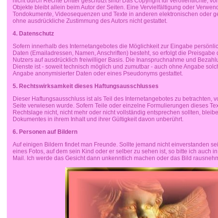
nicht durch Rechte Dritter geschützt sind! Das Copyright für veröffentlichte, vom
Objekte bleibt allein beim Autor der Seiten. Eine Vervielfältigung oder Verwen
Tondokumente, Videosequenzen und Texte in anderen elektronischen oder ged
ohne ausdrückliche Zustimmung des Autors nicht gestattet.
4. Datenschutz
Sofern innerhalb des Internetangebotes die Möglichkeit zur Eingabe persönlic
Daten (Emailadressen, Namen, Anschriften) besteht, so erfolgt die Preisgabe 
Nutzers auf ausdrücklich freiwilliger Basis. Die Inanspruchnahme und Bezah
Dienste ist - soweit technisch möglich und zumutbar - auch ohne Angabe solc
Angabe anonymisierter Daten oder eines Pseudonyms gestattet.
5. Rechtswirksamkeit dieses Haftungsausschlusses
Dieser Haftungsausschluss ist als Teil des Internetangebotes zu betrachten, 
Seite verwiesen wurde. Sofern Teile oder einzelne Formulierungen dieses Te
Rechtslage nicht, nicht mehr oder nicht vollständig entsprechen sollten, bleib
Dokumentes in ihrem Inhalt und ihrer Gültigkeit davon unberührt.
6. Personen auf Bildern
Auf einigen Bildern findet man Freunde. Sollte jemand nicht einverstanden sei
eines Fotos, auf dem sein Kind oder er selber zu sehen ist, so bitte ich auch i
Mail. Ich werde das Gesicht dann unkenntlich machen oder das Bild rausne