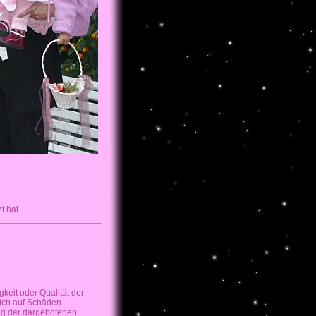
 hat....
gkeit oder Qualität der
sich auf Schäden
ung der dargebotenen