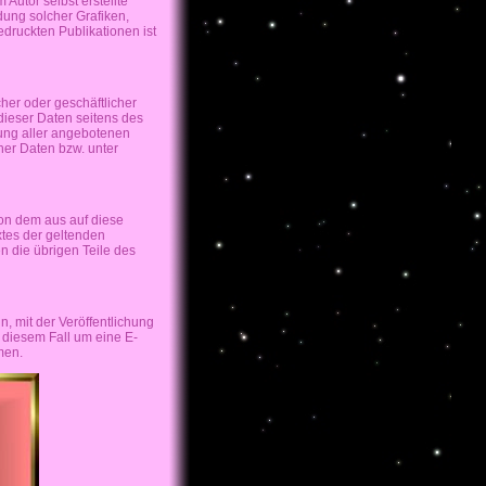
 Autor selbst erstellte
dung solcher Grafiken,
ruckten Publikationen ist
her oder geschäftlicher
dieser Daten seitens des
lung aller angebotenen
her Daten bzw. unter
von dem aus auf diese
xtes der geltenden
en die übrigen Teile des
n, mit der Veröffentlichung
n diesem Fall um eine E-
hmen.