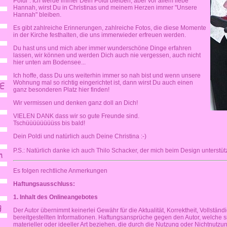
Poldi". Ich werde immer Dein Poldi bleiben, aber vor allem liebe
Hannah, wirst Du in Christinas und meinem Herzen immer "Unsere
Hannah" bleiben.
Es gibt zahlreiche Erinnerungen, zahlreiche Fotos, die diese Momente
in der Kirche festhalten, die uns immerwieder erfreuen werden.
Du hast uns und mich aber immer wunderschöne Dinge erfahren
lassen, wir können und werden Dich auch nie vergessen, auch nicht
hier unten am Bodensee...
Ich hoffe, dass Du uns weiterhin immer so nah bist und wenn unsere
Wohnung mal so richtig eingerichtet ist, dann wirst Du auch einen
ganz besonderen Platz hier finden!
Wir vermissen und denken ganz doll an Dich!
VIELEN DANK dass wir so gute Freunde sind.
Tschüüüüüüüüss bis bald!
Dein Poldi und natürlich auch Deine Christina :-)
P.S.: Natürlich danke ich auch Thilo Schacker, der mich beim Design unterstützt
Es folgen rechtliche Anmerkungen
Haftungsausschluss:
1. Inhalt des Onlineangebotes
Der Autor übernimmt keinerlei Gewähr für die Aktualität, Korrektheit, Vollständi
bereitgestellten Informationen. Haftungsansprüche gegen den Autor, welche 
materieller oder ideeller Art beziehen, die durch die Nutzung oder Nichtnutz