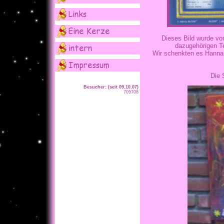
Dieses Bild wurde v
dazugehörigen T
Wir schenkten es Hannah
Die 
Besucher: (seit 09.10.07)
705708