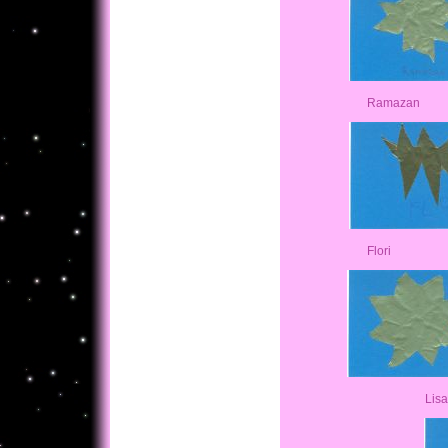
Ramazan Me
Flori D
Li