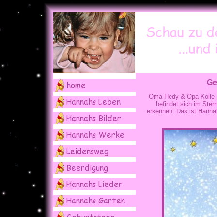
Ge
Oma Hedy & Opa Kolle s
befindet sich im Ster
erkennen. Das ist Hannahs