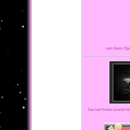
von ihrem Opa Hans-D
Das hat Florian unserer H